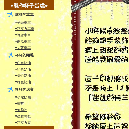
♥製作杯子蛋糕♥
杯杯的車車
♥芋頭車車
♥巧克力車車
♥蜂蜜車車
♥南瓜車車
♥抹茶車車
杯杯的頭毛
♥白色奶油
♥粉色奶油
♥褐色奶油
♥綠色奶油
杯杯的珠寶
♥小熊軟糖
♥藍莓
♥葡萄乾
♥蔓越莓乾
♥巧克力豆