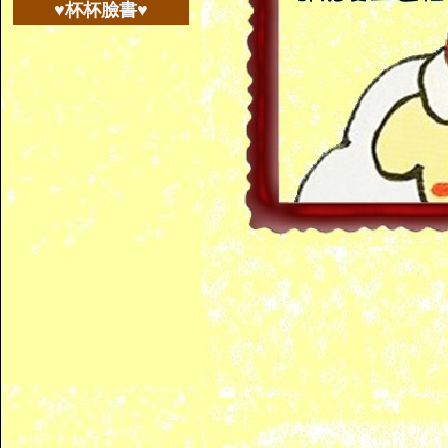
♥杯杯臉書♥