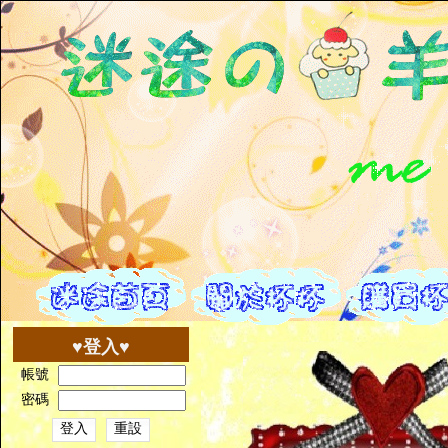
迷途首頁
關於我們
購
♥登入♥
帳號
密碼
登入
重設